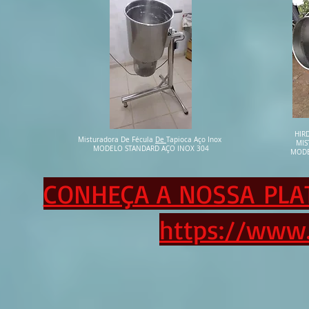
HIR
Misturadora De Fécula
De
Tapioca Aço Inox
MIS
MODELO STANDARD AÇO INOX 304
MODE
CONHEÇA A NOSSA PLA
https://www.