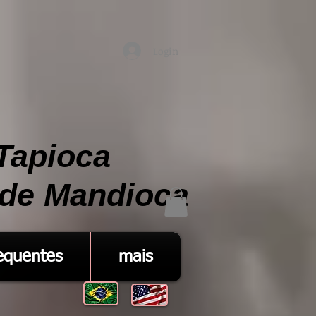
Login
Tapioca
 de Mandioca
equentes
mais