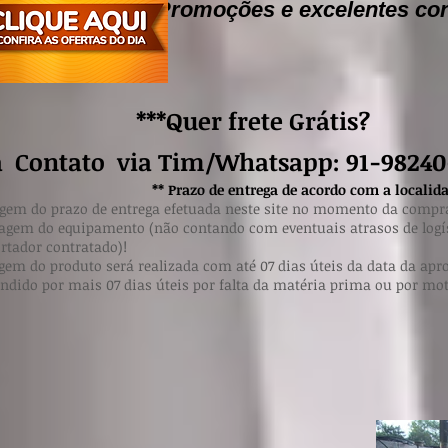
*
Promoções e excelentes co
*Quer frete Grátis?
a Contato via Tim/Whatsapp: 91-98240
azo de entrega de acordo com a localidade e det
gem do prazo de entrega efetuada neste site no momento da compr
agem do equipamento (não contando com eventuais atrasos de logís
rtador contratado)!
gem do produto será realizada com até 07 dias úteis da data da apr
endido por mais 07 dias úteis por falta da matéria prima ou por mo