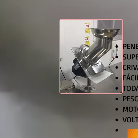
PEN
SUP
CRIV
FÁC
TOD
PES
MOT
VOLT