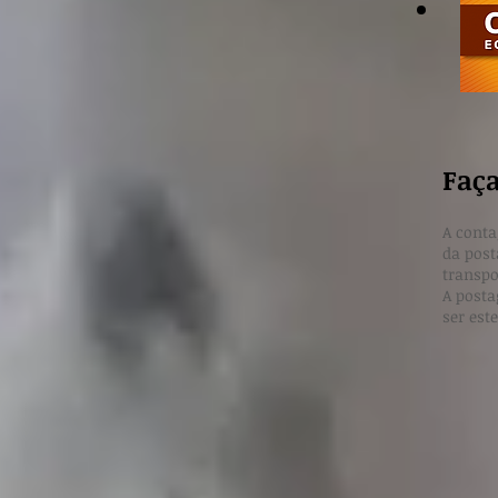
**
Faç
** Pr
A conta
da post
transpo
A posta
ser est