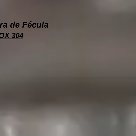
ra de Fécula
OX 304