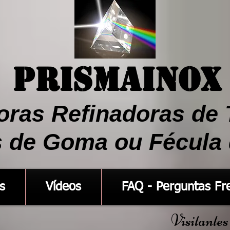
Prismainox
oras Refinadoras de 
s de Goma ou Fécula
s
Vídeos
FAQ - Perguntas Fr
Visitantes