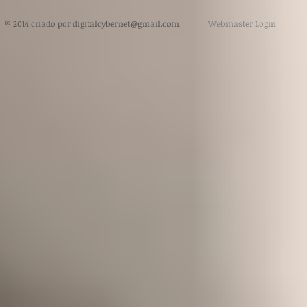
​ © 2014 criado por
digitalcybernet@gmail.com
Webmaster Login